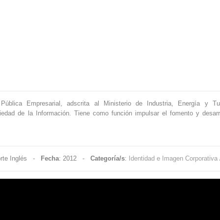
ública Empresarial, adscrita al Ministerio de Industria, Energía y T
edad de la Información. Tiene como función impulsar el fomento y desarr
Corte Inglés -
Fecha
: 2012 -
Categoría/s
:
Identidad e Imagen Corporativa