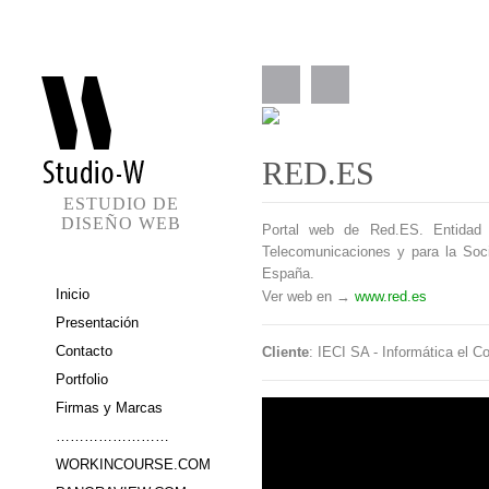
RED.ES
ESTUDIO DE
DISEÑO WEB
Portal web de Red.ES. Entidad P
Telecomunicaciones y para la Soci
España.
Inicio
Ver web en →
www.red.es
Presentación
Contacto
Cliente
: IECI SA - Informática el 
Portfolio
Firmas y Marcas
……………………
WORKINCOURSE.COM