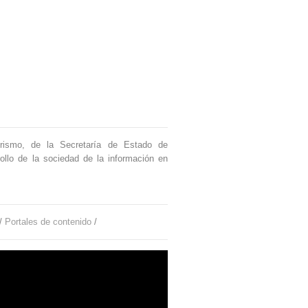
urismo, de la Secretaría de Estado de
ollo de la sociedad de la información en
/
Portales de contenido
/