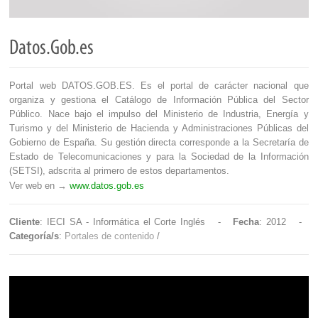
Datos.Gob.es
Portal web DATOS.GOB.ES. Es el portal de carácter nacional que
organiza y gestiona el Catálogo de Información Pública del Sector
Público. Nace bajo el impulso del Ministerio de Industria, Energía y
Turismo y del Ministerio de Hacienda y Administraciones Públicas del
Gobierno de España. Su gestión directa corresponde a la Secretaría de
Estado de Telecomunicaciones y para la Sociedad de la Información
(SETSI), adscrita al primero de estos departamentos.
Ver web en →
www.datos.gob.es
Cliente
: IECI SA - Informática el Corte Inglés -
Fecha
: 2012 -
Categoría/s
:
Portales de contenido
/