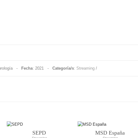
eurología -
Fecha
: 2021 -
Categoría/s
:
Streaming
/
SEPD
MSD España
Streaming
Streaming